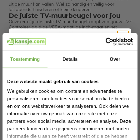
uit de muur kan vallen. Wel zo handig en veilig voor
loslopende huisdieren of kleine kinderen.
De juiste TV-muurbeugel voor jou
Onzeker of je de juiste TV-muurbeugel koopt voor jouw TV?
Controleer altijd de VESA-maat, de inch-maat en het
gewicht van je TV voor dat je de aankoop doet. Maak
gebruik van het overzichtelijke modellenschema en doe de
checklist! Alle benodigde specificaties kun je onderaan deze
pagina of tussen de productfoto’s terugvinden.
Hi Koopjesjager 👋
Verpakkingsinhoud
Toestemming
Details
Over
TV beugel (1x)
Waterpas (1x)
Schrijf je in en ontvang
direct € 5,-
Kabelbinder (5x)
welkomskorting
.
Handleiding (1x)
Deze website maakt gebruik van cookies
Bevestigingsmaterialen
Bij 2dekansje.com profiteer je van
Specificaties
kortingen tot wel 70%.
We gebruiken cookies om content en advertenties te
Merk: Auronic
personaliseren, om functies voor social media te bieden
Materiaal: Staal
Kleur: Zwart
en om ons websiteverkeer te analyseren. Ook delen we
​Afmetingen: 428 x 420 x 380 MM
informatie over uw gebruik van onze site met onze
​Gewicht: 3,2 kg
Max. draagkracht: 45 kg
partners voor social media, adverteren en analyse. Deze
Geschikt voor: Stenen muren, betonnen muren, houten
partners kunnen deze gegevens combineren met andere
muren
informatie die u aan ze heeft verstrekt of die ze hebben
Compatibel met: 23 tot 60 inch
Laat ons weten wanneer je jarig bent