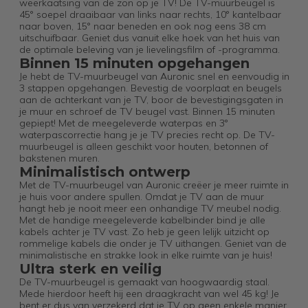
weerkaatsing van de zon op je TV! De TV-muurbeugel is
45° soepel draaibaar van links naar rechts, 10° kantelbaar
naar boven, 15° naar beneden en ook nog eens 38 cm
uitschuifbaar. Geniet dus vanuit elke hoek van het huis van
de optimale beleving van je lievelingsfilm of -programma.
Binnen 15 minuten opgehangen
Je hebt de TV-muurbeugel van Auronic snel en eenvoudig in
3 stappen opgehangen. Bevestig de voorplaat en beugels
aan de achterkant van je TV, boor de bevestigingsgaten in
je muur en schroef de TV beugel vast. Binnen 15 minuten
gepiept! Met de meegeleverde waterpas en 3°
waterpascorrectie hang je je TV precies recht op. De TV-
muurbeugel is alleen geschikt voor houten, betonnen of
bakstenen muren.
Minimalistisch ontwerp
Met de TV-muurbeugel van Auronic creëer je meer ruimte in
je huis voor andere spullen. Omdat je TV aan de muur
hangt heb je nooit meer een onhandige TV meubel nodig.
Met de handige meegeleverde kabelbinder bind je alle
kabels achter je TV vast. Zo heb je geen lelijk uitzicht op
rommelige kabels die onder je TV uithangen. Geniet van de
minimalistische en strakke look in elke ruimte van je huis!
Ultra sterk en veilig
De TV-muurbeugel is gemaakt van hoogwaardig staal.
Mede hierdoor heeft hij een draagkracht van wel 45 kg! Je
bent er dus van verzekerd dat je TV op geen enkele manier