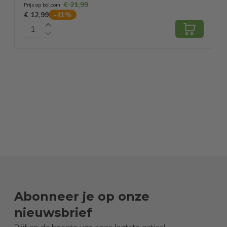
€ 21,99
Zwart
Prijs op bol.com
P
€ 12,99
€
-
41
%
Abonneer je op onze
nieuwsbrief