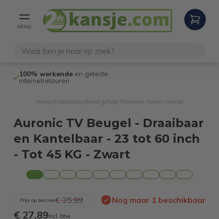
MENU
100% werkende
en geteste
Niet goed,
gel
internetretouren
Home
Elektronica
Beeld geluid
Televisies home-cinema
/
/
/
Auronic TV Beugel - Draaibaar
en Kantelbaar - 23 tot 60 inch
- Tot 45 KG - Zwart
€ 35,99
Nog maar 1 beschikbaar
Prijs op bol.com
€ 27,89
Incl. btw