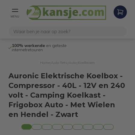
MENU
100% werkende
en geteste
Niet goed,
gel
internetretouren
Home
Auto fiets
Auto
Koelboxen
/
/
/
Auronic Elektrische Koelbox -
Compressor - 40L - 12V en 240
volt - Camping Koelkast -
Frigobox Auto - Met Wielen
en Hendel - Zwart