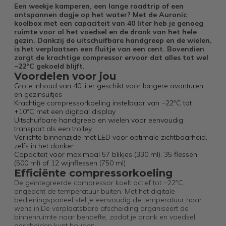
Een weekje kamperen, een lange roadtrip of een
ontspannen dagje op het water? Met de Auronic
koelbox met een capaciteit van 40 liter heb je genoeg
ruimte voor al het voedsel en de drank van het hele
gezin. Dankzij de uitschuifbare handgreep en de wielen,
is het verplaatsen een fluitje van een cent. Bovendien
zorgt de krachtige compressor ervoor dat alles tot wel
−22°C gekoeld blijft.
Voordelen voor jou
Grote inhoud van 40 liter geschikt voor langere avonturen
en gezinsuitjes
Krachtige compressorkoeling instelbaar van −22°C tot
+10°C met een digitaal display
Uitschuifbare handgreep en wielen voor eenvoudig
transport als een trolley
Verlichte binnenzijde met LED voor optimale zichtbaarheid,
zelfs in het donker
Capaciteit voor maximaal 57 blikjes (330 ml), 35 flessen
(500 ml) of 12 wijnflessen (750 ml)
Efficiënte compressorkoeling
De geïntegreerde compressor koelt actief tot −22°C,
ongeacht de temperatuur buiten. Met het digitale
bedieningspaneel stel je eenvoudig de temperatuur naar
wens in.De verplaatsbare afscheiding organiseert de
binnenruimte naar behoefte, zodat je drank en voedsel
gescheiden kunt houden.