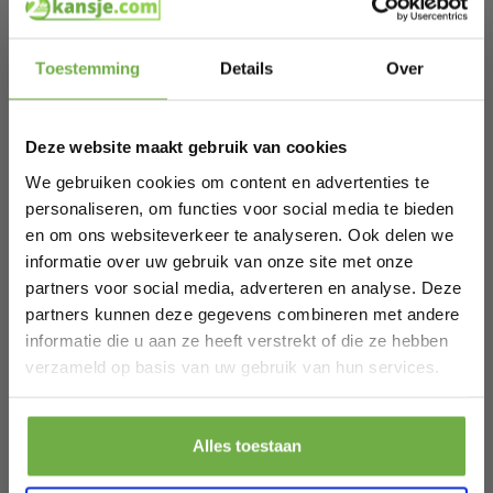
Afmetingen klein vak binnenin: 16 x 26 x 22 cm
Gewicht: 14,3 kg
Hi Koopjesjager 👋
Wieltjes: Ja
Uittrekbare handgreep: Ja
Toestemming
Details
Over
LED binnenverlichting: Ja
Schrijf je in en ontvang
direct € 5,-
Afscheiding verplaatsbaar: Ja
welkomskorting
.
Bekerhouder in deksel: Ja
Aftapplug: Ja
Deze website maakt gebruik van cookies
Bij 2dekansje.com profiteer je van
Digitale thermostaat: Ja
kortingen tot wel 70%.
Kleur: Zwart
We gebruiken cookies om content en advertenties te
Wat zit er in de verpakking
personaliseren, om functies voor social media te bieden
1x Auronic Compressor Koelbox 40L
en om ons websiteverkeer te analyseren. Ook delen we
1x 12/24V autoadapter
1x 100–240V netadapter
informatie over uw gebruik van onze site met onze
1x Handleiding
partners voor social media, adverteren en analyse. Deze
Neem eenvoudig gekoelde maaltijden en dranken mee
partners kunnen deze gegevens combineren met andere
voor het hele gezin — met de Auronic Compressor
Koelbox van 40L.
informatie die u aan ze heeft verstrekt of die ze hebben
Laat ons weten wanneer je jarig bent
verzameld op basis van uw gebruik van hun services.
Specificaties
Artikelnummer
AU1003604
Pak € 5,- korting
Alles toestaan
EAN
8718001000890
Door je aan te melden ga je akkoord met het ontvangen van promoties en