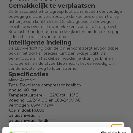
Gemakkelijk te verplaatsen
De telescopische handgreep laat zich met één eenvoudige
beweging uitschuiven, zodat je de koelbox als een trolley
achter je aan kunt trekken. De stevige wielen bewegen
moeiteloos over alle oppervlakken, van asfalt tot gravel.
Robuuste handgrepen aan de zijkanten bieden extra grip
tijdens het optillen van de box.
Intelligente indeling
De LED-verlichting aan de binnenkant zorgt ervoor dat je
ook in het donker precies kunt zien wat je pakt. De
bekerhouders in het deksel houden je drankjes binnen
handbereik, en de afvoerklep maakt het eenvoudig om
condenswater weg te laten stromen.
Specificaties
Merk: Auronic
Type: Elektrische compressor koelbox
Inhoud: 40 liter
Temperatuurbereik: −22°C tot +10°C
Voeding: 12/24V DC en 100–240V AC
Vermogen: 66W / 72W
Koelmiddel: R600a
Geluidsniveau: ...
Geluidsniveau: 45 dB
Afmetingen product: 61 x 39 x 49,5 cm (LxBxH)
Afmetingen groot vak binnenin: 28 x 26 x 38 cm