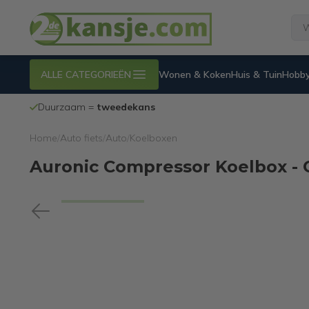
ALLE CATEGORIEËN
Wonen & Koken
Huis & Tuin
Hobby
Duurzaam =
tweedekans
Home
/
Auto fiets
/
Auto
/
Koelboxen
Auronic Compressor Koelbox - Co