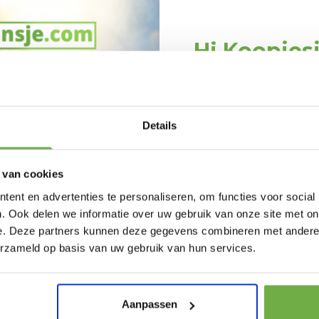
an zijn. Bijvoorbeeld tijdens een dagje park of strand, waarbij je niet 
. In plaats daarvan kunt u uw favoriete eigen producten meenemen.
Hi Koopjes
erweg niet hoeft te stoppen om te eten en te drinken. Daarnaast is d
ties en andere buitenactiviteiten. Met deze koelbox hoef je je onde
Schrijf je in en ontv
welkomskor
Bij 2dekansje.com pr
Details
kortingen tot 
 van cookies
ent en advertenties te personaliseren, om functies voor social
. Ook delen we informatie over uw gebruik van onze site met on
e. Deze partners kunnen deze gegevens combineren met andere i
Laat ons weten wanneer
erzameld op basis van uw gebruik van hun services.
Pak € 5,- k
Aanpassen