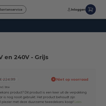
lantenservice
Inloggen
Niet goed,
geld terug
-garantie
V en 240V - Grijs
€ 224,99
Niet op voorraad
Incl. btw
kans product? Dit product is een keer uit de verpakking
 is nog nooit gebruikt. Het product behoudt zijn
el plezier met deze duurzame tweedekans koop!
Lees