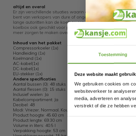
altijd en overal
Er zijn verschillende situaties waarin de Auronic koeler nuttig k
bent van verkopers van dure of ongezonde hapjes en drankjes
lange autoritten kan de koelbox erg handig zijn, zodat je ond
koelbox ook geschikt voor picknicks, barbecues, kampeervakan
meer zorgen te maken over bedorven eten of lauwe drankjes!
Inhoud van het pakket
Compressorkoeler (1x)
Handleiding (1x)
Toestemming
Koelmand (1x)
AC-kabel(1x)
DC-kabel(1x)
EU-stekker (1x)
Deze website maakt gebruik
Andere specificaties
We gebruiken cookies om cont
Aantal bussen (0): 48 stuks
Aantal flessen (0): 15 stuks
websiteverkeer te analyseren
Inclusief wielen: Ja
media, adverteren en analys
Kabelcompartiment: Ja
Decibel: 48
verstrekt of die ze hebben v
Modi: Vriezer, Normaal, Koud, Eco en Max
Product hoogte: 45.60 cm
Product lengte: 69.30 cm
Volume in liters: 40.5 l
Verpakking hoogte: 53 cm
Verpakkingsgewicht: 15 kg