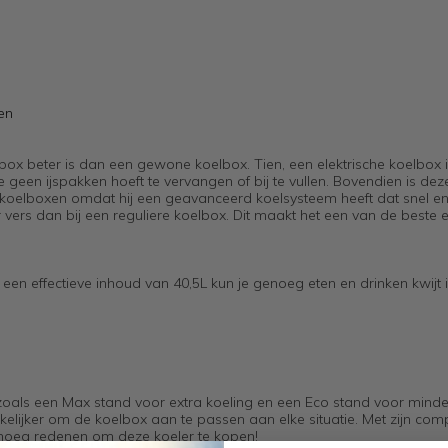
en
ox beter is dan een gewone koelbox. Tien, een elektrische koelbox 
een ijspakken hoeft te vervangen of bij te vullen. Bovendien is dez
 koelboxen omdat hij een geavanceerd koelsysteem heeft dat snel en 
 vers dan bij een reguliere koelbox. Dit maakt het een van de beste e
 een effectieve inhoud van 40,5L kun je genoeg eten en drinken kwijt 
, zoals een Max stand voor extra koeling en een Eco stand voor minde
akkelijker om de koelbox aan te passen aan elke situatie. Met zijn co
enoeg redenen om deze koeler te kopen!