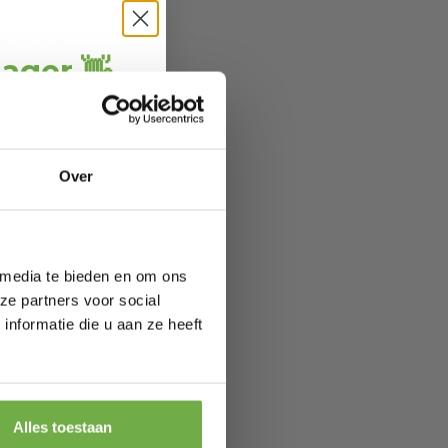
afhankelijk
 Ook bij
jager 👋
e Auronic
rweg nooit
ang
direct € 5,-
ting
.
ofiteer je van
Over
wel 70%.
 media te bieden en om ons
ze partners voor social
nformatie die u aan ze heeft
 je jarig bent
orting
Alles toestaan