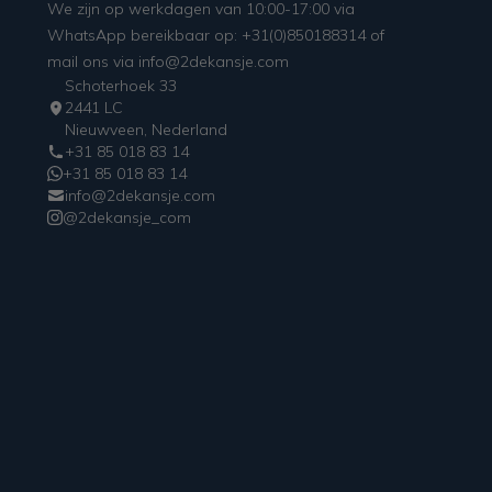
We zijn op werkdagen van 10:00-17:00 via
WhatsApp bereikbaar op: +31(0)850188314 of
mail ons via info@2dekansje.com
Schoterhoek 33
2441 LC
Nieuwveen, Nederland
+31 85 018 83 14
+31 85 018 83 14
info@2dekansje.com
@2dekansje_com