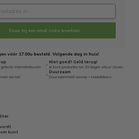
Stuur mij een email zodra leverbaar
n vóór 17:00u besteld. Volgende dag in huis!
rop
Niet goed? Geld terug!
eteste internetretouren
Je kunt producten tot 30 dagen retour sturen
Duurzaam
omen we na!
Duurzaamheid voorop = tweedekans
iter
 wordt
room kunt