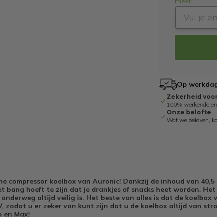
meer
...
Op werkdage
Zekerheid voo
100% werkende en g
Onze belofte
Wat we beloven, k
he compressor koelbox van Auronic! Dankzij de inhoud van 40,5 l
et bang hoeft te zijn dat je drankjes of snacks heet worden. Het
nderweg altijd veilig is. Het beste van alles is dat de koelbox
 zodat u er zeker van kunt zijn dat u de koelbox altijd van st
co en Max!