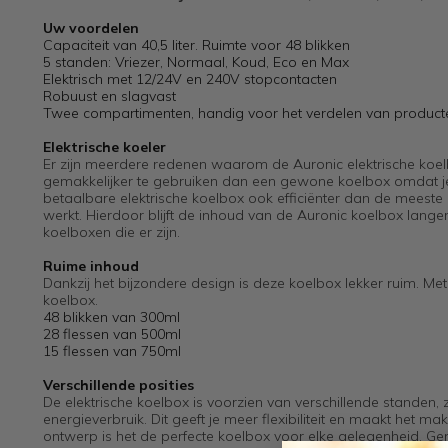
Uw voordelen
Capaciteit van 40,5 liter. Ruimte voor 48 blikken
5 standen: Vriezer, Normaal, Koud, Eco en Max
Elektrisch met 12/24V en 240V stopcontacten
Robuust en slagvast
Twee compartimenten, handig voor het verdelen van product
Elektrische koeler
Er zijn meerdere redenen waarom de Auronic elektrische koelb
gemakkelijker te gebruiken dan een gewone koelbox omdat je g
betaalbare elektrische koelbox ook efficiënter dan de meeste
werkt. Hierdoor blijft de inhoud van de Auronic koelbox langer
koelboxen die er zijn.
Ruime inhoud
Dankzij het bijzondere design is deze koelbox lekker ruim. Met
koelbox.
48 blikken van 300ml
28 flessen van 500ml
15 flessen van 750ml
Verschillende posities
De elektrische koelbox is voorzien van verschillende standen
energieverbruik. Dit geeft je meer flexibiliteit en maakt het m
ontwerp is het de perfecte koelbox voor elke gelegenheid. G