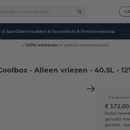
K
 & Sport
Elektronica
Mooi & Gezond
Auto & Fiets
Gereedschap
100% werkende
en geteste internetretouren
olbox - Alleen vriezen - 40.5L - 12
Prijs op bol.com
€ 172,00
Reden tweede
gehaald, maar
garantie. Ve