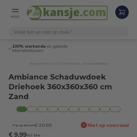
MENU
100% werkende
en geteste
Niet goed,
gel
internetretouren
Home
Huis tuin
Tuin
Parasols schaduwdoeken
/
/
/
Ambiance Schaduwdoek
Driehoek 360x360x360 cm
Zand
€ 20,60
Niet op voorraad
Prijs op bol.com
€ 9,99
Incl. btw