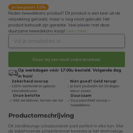
Je bespaart 52%
Reden tweedekans product? Dit product is een keer uit de
verpakking gehaald, maar is nog nooit gebruikt. Het
product behoudt zijn garantie. Veel plezier met deze
duurzame tweedekans koop!
Lees meer
...
Stuur mij een email zodra leverbaar
Op werkdagen vóór 17:00u besteld. Volgende dag
in huis!
Zekerheid voorop
Niet goed? Geld terug!
100% werkende en geteste
Je kunt producten tot 30 dagen
internetretouren
retour sturen
Onze belofte
Duurzaam
Wat we beloven, komen we na!
Duurzaamheid voorop =
tweedekans
Productomschrijving
Dit zandkleurige schaduwdoek past perfect in elke tuin. Met
de bijbehorende scheerlijnenset bevestig je het driehoekige