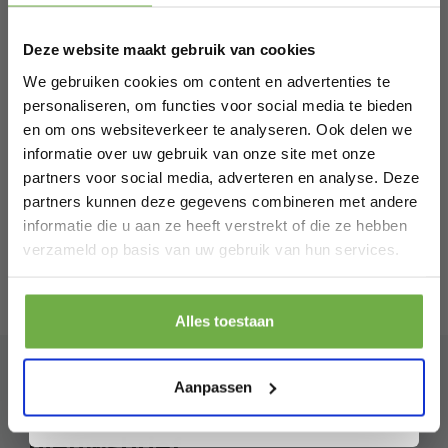
Schrijf je in en ontvang
direct € 5,-
Karabijnhaak/Spanmoer/Plaat met Oog
welkomskorting
.
€ 4,99
P
Deze website maakt gebruik van cookies
Bij 2dekansje.com profiteer je van
€
kortingen tot wel 70%.
We gebruiken cookies om content en advertenties te
personaliseren, om functies voor social media te bieden
en om ons websiteverkeer te analyseren. Ook delen we
informatie over uw gebruik van onze site met onze
partners voor social media, adverteren en analyse. Deze
partners kunnen deze gegevens combineren met andere
informatie die u aan ze heeft verstrekt of die ze hebben
Laat ons weten wanneer je jarig bent
verzameld op basis van uw gebruik van hun services.
Pak € 5,- korting
Alles toestaan
Door je aan te melden ga je akkoord met het ontvangen van promoties en
andere commerciële berichten van 2dekansje. Je gaat ook akkoord met
ons
Privacybeleid
. Je kunt je op elk moment weer afmelden.
Aanpassen
Abonneer je op onze
nieuwsbrief